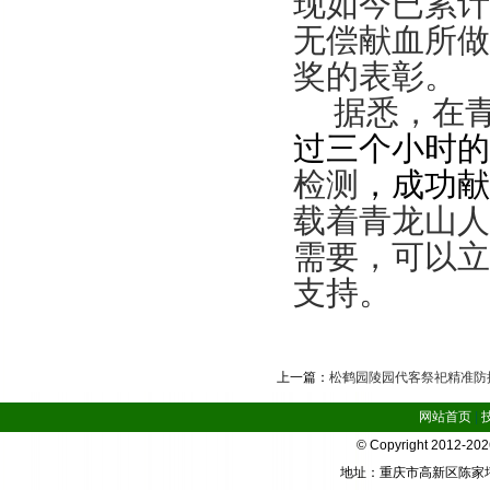
现如今已累计
无偿献血所做
奖的表彰
。
据悉，在
过
三
个小时的
检测
，成功献
载着
青
龙山人
需要，可以立
支持。
上一篇：
松鹤园陵园代客祭祀精准防
网站首页
|
© Copyright 2012-2
地址：重庆市高新区陈家坪华宇