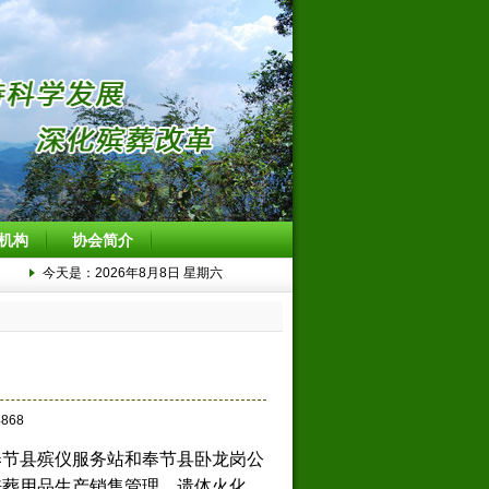
机构
协会简介
今天是：2026年8月8日 星期六
868
奉节县殡仪服务站和奉节县卧龙岗公
丧葬用品生产销售管理、遗体火化、