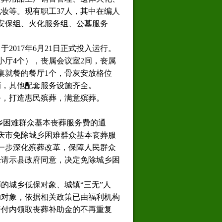
妆等。现有职工37人，其中在编人
、安保组、火化服务组、公墓服务
2017年6月21日正式投入运行。
小厅4个），丧属会议室2间，丧属
0桌就餐的餐厅1个，骨灰安放格位
9辆，其他配套服务设施齐全。
务，打造惠民殡葬，满意殡葬。
乡困难群众基本丧葬服务费的通
重庆市免除城乡困难群众基本丧葬服
进一步深化殡葬改革，保障人民群众
经请示县政府同意，决定免除城乡困
的城乡低保对象、城镇“三无”人
助对象，依据相关政策已由福利机构
赔付内领取丧葬补助金的不再重复