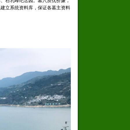
墓、石乳峰纪念园。墓穴质优价廉，
已建立系统资料库，保证各墓主资料