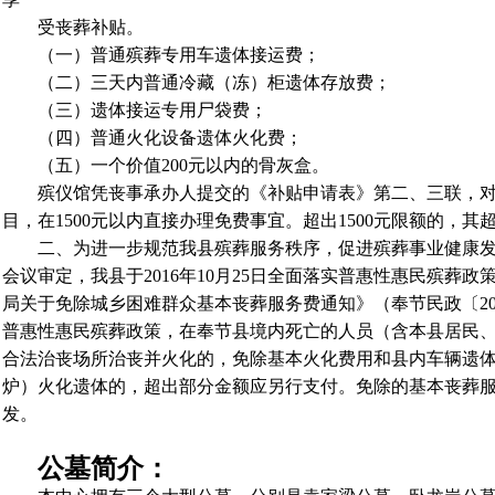
受丧葬补贴。
（一）普通殡葬专用车遗体接运费；
（二）三天内普通冷藏（冻）柜遗体存放费；
（三）遗体接运专用尸袋费；
（四）普通火化设备遗体火化费；
（五）一个价值200元以内的骨灰盒。
殡仪馆凭丧事承办人提交的《补贴申请表》第二、三联，
目，在1500元以内直接办理免费事宜。超出1500元限额的，
二、为进一步规范我县殡葬服务秩序，促进殡葬事业健康发
会议审定，我县于2016年10月25日全面落实普惠性惠民殡葬政
局关于免除城乡困难群众基本丧葬服务费通知》（奉节民政〔20
普惠性惠民殡葬政策，在奉节县境内死亡的人员（含本县居民
合法治丧场所治丧并火化的，免除基本火化费用和县内车辆遗
炉）火化遗体的，超出部分金额应另行支付。免除的基本丧葬
发。
公墓简介：