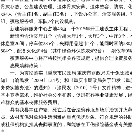
骨灰存放、公墓建设管理、遗体骨灰安葬、遗体整容、防腐、化
员4人（含主任1名，副主任3名），下设办公室、治丧服务组
组、殡殓服务组、车队7个内设机构。
新建殡葬服务中心占地43亩，于2015年开工建设主体工程，于
新馆包含治丧厅11个（含超大厅1个，大厅3个，中厅3个，
休息室26间，停车位285个，丧葬用品超市1个，能同时容纳28
504个，配备火化炉4台（其中绿色环保拣灰炉2台），殡仪车
殡葬服务中心将严格按照相关各项规定，提供合理收费服
惠民殡葬政策：
一、为贯彻落实《重庆市民政局 重庆市财政局关于免除城
知》（渝民发〔2009〕134号）和《重庆市民政局关于印发〈
务费实施办法〉的通知》（渝民发〔2010〕2号）文件精神，
基本丧葬需求，维护社会公平和谐，促进殡葬事业健康发展，
难群众的基本丧葬服务费用。
具有我县常住户籍、死亡后在合法殡葬服务场所治丧并火葬
员、农村五保对象和生活困难的重点优抚对象。符合规定的补
或社保机构负担其丧葬事宜的，和能够在工伤保险基金或有关
享